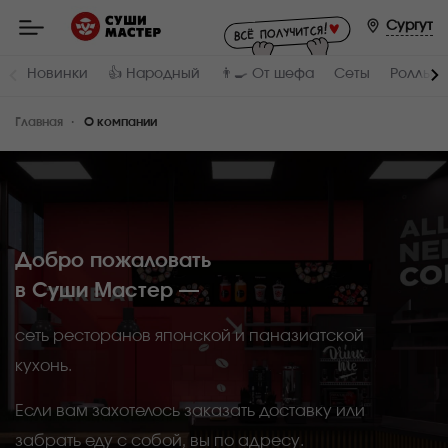
Мастер
-
Сургут
заказ
и
доставка
Новинки
👍 Народный
👨‍🍳 От шефа
Сеты
Роллы и
суши,
роллов,
сетов,
Главная
WOK
О компании
в
Сургуте
Добро пожаловать
в Суши Мастер —
сеть ресторанов японской и паназиатской
кухонь.
Если вам захотелось заказать доставку или
забрать еду с собой, вы по адресу.