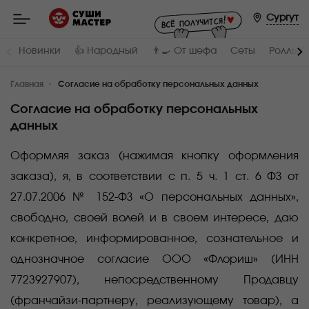
Мастер
-
Сургут
заказ
и
доставка
Новинки
👍 Народный
👨‍🍳 От шефа
Сеты
Роллы и
суши,
роллов,
сетов,
Главная
WOK
Согласие на обработку персональных данных
в
Сургуте
Согласие на обработку персональных
данных
Оформляя заказ (нажимая кнопку оформления
заказа), я, в соответствии с п. 5 ч. 1 ст. 6 ФЗ от
27.07.2006 № 152-ФЗ «О персональных данных»,
свободно, своей волей и в своем интересе, даю
конкретное, информированное, сознательное и
однозначное согласие ООО «Флориш» (ИНН
7723927907), непосредственному Продавцу
(франчайзи-партнеру, реализующему товар), а