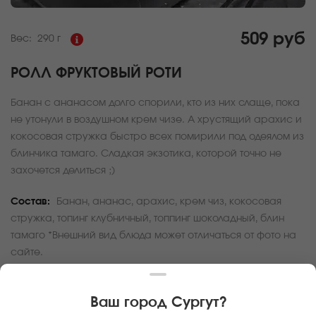
509 руб
Вес:
290 г
РОЛЛ ФРУКТОВЫЙ РОТИ
Банан с ананасом долго спорили, кто из них слаще, пока
не утонули в воздушном крем чизе. А хрустящий арахис и
кокосовая стружка быстро всех помирили под одеялом из
блинчика тамаго. Сладкая экзотика, которой точно не
захочется делиться ;)
Состав:
Банан, ананас, арахис, крем чиз, кокосовая
стружка, топинг клубничный, топпинг шоколадный, блин
тамаго *Внешний вид блюда может отличаться от фото на
сайте.
За покупку вам будет начислено
15
баллов
Ваш город
Сургут
?
Карта доставки