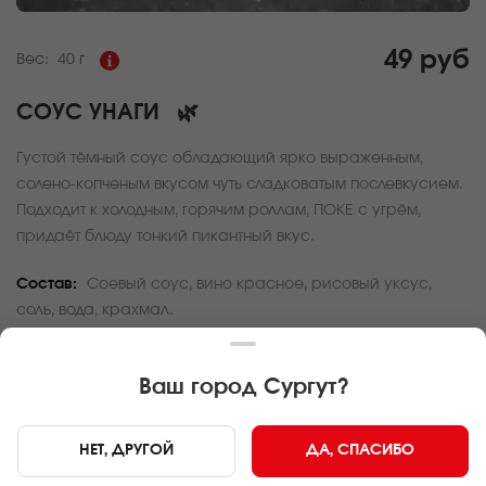
49 руб
Вес:
40 г
СОУС УНАГИ
🌿
Густой тёмный соус обладающий ярко выраженным,
солено-копченым вкусом чуть сладковатым послевкусием.
Подходит к холодным, горячим роллам, ПОКЕ с угрём,
придаёт блюду тонкий пикантный вкус.
Состав:
Соевый соус, вино красное, рисовый уксус,
соль, вода, крахмал.
За покупку вам будет начислено
1
баллов
Ваш город
Сургут
?
Карта доставки
НЕТ, ДРУГОЙ
ДА, СПАСИБО
Главная
Дополнительно
Соус Унаги