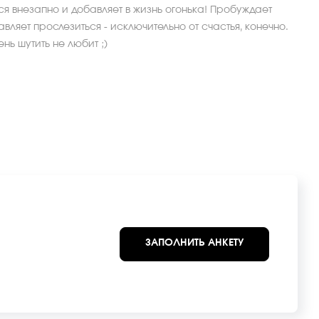
ся внезапно и добавляет в жизнь огонька! Пробуждает
вляет прослезиться - исключительно от счастья, конечно.
ь шутить не любит ;)
ЗАПОЛНИТЬ АНКЕТУ