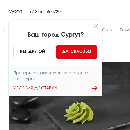
Сургут
+7 346 255 0720
Новинки
👍 Народный
👨‍🍳 От шефа
Сеты
Ролл
Ваш город
Сургут
?
НАЗАД
НЕТ, ДРУГОЙ
ДА, СПАСИБО
Проверьте возможность доставки на
ваш адрес
УСЛОВИЯ ДОСТАВКИ