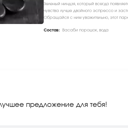
Зеленый ниндзя, который всегда появляет
чувства лучше двойного эспрессо и заста
Обращайся с ним уважительно, этот парен
Состав:
Васаби порошок, вода
 лучшее предложение для тебя!