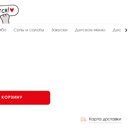
Мас
-
зак
и
дос
суш
ролл
мбо
Супы и салаты
Закуски
Детское меню
Десерт
сето
WO
в
Сур
В КОРЗИНУ
Карта доставки