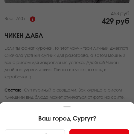
468 руб
Вес:
760 г
429 руб
ЧИКЕН ДАБЛ
Если ты фанат курочки, то этот ланч - твой личный джекпот!
Сначала уютный супчик для разогрева, а затем мощный
вок с рисом для закрепления успеха. Двойной Чикен -
двойное удовольствие. Птичка в клетке, то есть, в
коробочке ;)
Состав:
Суп куриный с овощами, Вок курица с рисом
*Внешний вид блюда может отличаться от фото на сайте.
За покупку вам будет начислено
12
баллов
Ваш город
Сургут
?
Карта доставки