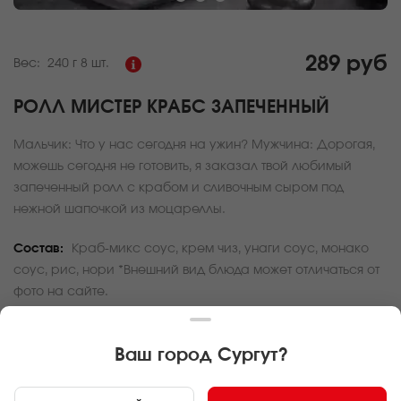
289 руб
Вес:
240 г
8 шт.
РОЛЛ МИСТЕР КРАБС ЗАПЕЧЕННЫЙ
Мальчик: Что у нас сегодня на ужин? Мужчина: Дорогая,
можешь сегодня не готовить, я заказал твой любимый
запеченный ролл с крабом и сливочным сыром под
нежной шапочкой из моцареллы.
Состав:
Краб-микс соус, крем чиз, унаги соус, монако
соус, рис, нори *Внешний вид блюда может отличаться от
фото на сайте.
За покупку вам будет начислено
8
баллов
Ваш город
Сургут
?
Карта доставки