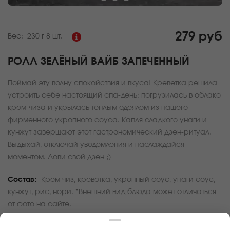
279 руб
Вес:
230 г
8 шт.
РОЛЛ ЗЕЛЁНЫЙ ВАЙБ ЗАПЕЧЕННЫЙ
Поймай эту волну спокойствия и вкуса! Креветка решила
устроить себе настоящий спа-день: погрузилась в облако
крем-чиза и укрылась теплым одеялом из нашего
фирменного укропного соуса. Капля сладкого унаги и
кунжут завершают этот гастрономический дзен-ритуал.
Выдыхай, отключай уведомления и наслаждайся
моментом. Лови свой дзен ;)
Состав:
Крем чиз, креветка, укропный соус, унаги соус,
кунжут, рис, нори. *Внешний вид блюда может отличаться
от фото на сайте.
За покупку вам будет начислено
8
баллов