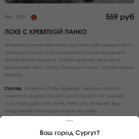
559 руб
Вес:
330 г
ПОКЕ С КРЕВЕТКОЙ ПАНКО
Креветка в панировке панко чувствует себя звездой этого
поке-шоу! Она хрустит на сцене из риса в окружении
экзотических танцоров - бобов эдамаме, авокадо и
водорослей чука. Соусы Гамадари и поке - это ее личные
фанаты!
Состав:
Креветка, бобы эдамаме, авокадо, капуста
пекинская, водоросли чука, икра масаго, лук зеленый,
соус Гамадари, соус поке, лайм, рис *Внешний вид
блюда может отличаться от фото на сайте.
За покупку вам будет начислено
16
баллов
Ваш город
Сургут
?
Карта доставки