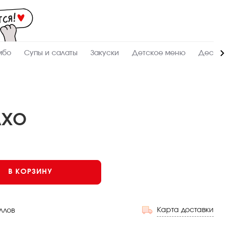
Мас
-
зак
и
дос
суш
ролл
мбо
Супы и салаты
Закуски
Детское меню
Десерт
сето
WO
в
Сур
АХО
В КОРЗИНУ
Карта доставки
ллов