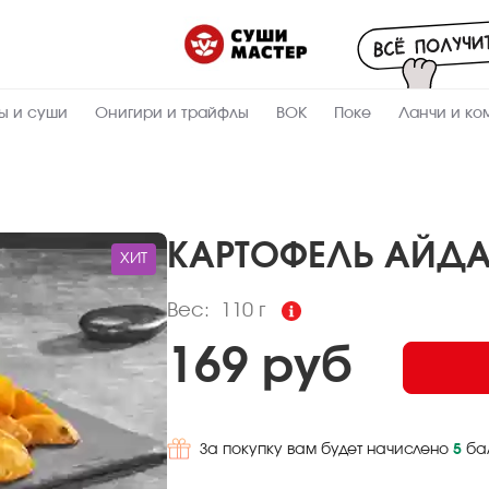
Пищевая
ценность
:
110
Вес, г
ы и суши
Онигири и трайфлы
ВОК
Поке
Ланчи и ко
29.23
Жиры, г
1.85
Белки, г
17.02
Углеводы,
г
КАРТОФЕЛЬ АЙД
ХИТ
337.6
Ккал
Вес:
110 г
169 руб
За покупку вам будет начислено
5
ба