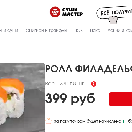
Пищевая
ценность
:
230
Вес, г
ы и суши
Онигири и трайфлы
ВОК
Поке
Ланчи и ко
10
Жиры, г
6.3
Белки, г
38
Углеводы,
г
РОЛЛ ФИЛАДЕЛЬ
262.8
Ккал
Вес:
230 г
8 шт.
399 руб
За покупку вам будет начислено
11
б