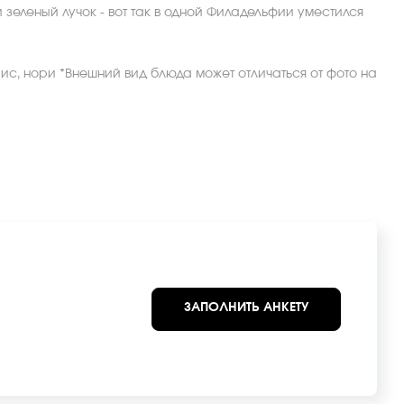
зеленый лучок - вот так в одной Филадельфии уместился
 рис, нори *Внешний вид блюда может отличаться от фото на
ЗАПОЛНИТЬ АНКЕТУ