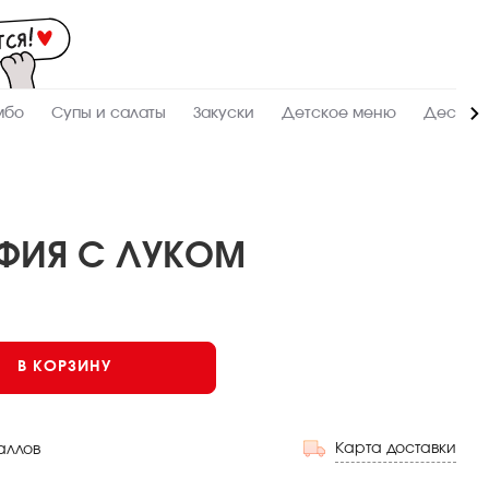
Мас
-
зак
и
дос
суш
ролл
мбо
Супы и салаты
Закуски
Детское меню
Десерт
сето
WO
в
Сур
ФИЯ С ЛУКОМ
В КОРЗИНУ
Карта доставки
аллов