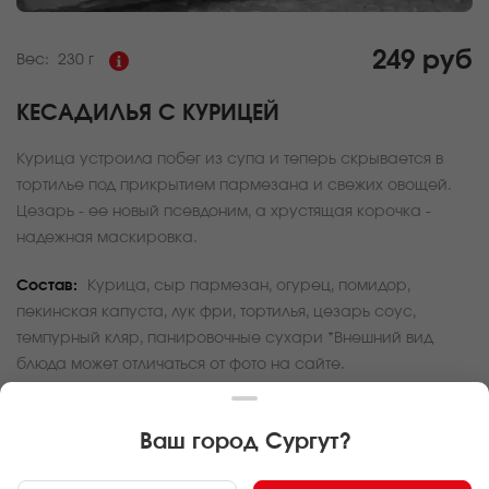
249 руб
Вес:
230 г
КЕСАДИЛЬЯ С КУРИЦЕЙ
Курица устроила побег из супа и теперь скрывается в
тортилье под прикрытием пармезана и свежих овощей.
Цезарь - ее новый псевдоним, а хрустящая корочка -
надежная маскировка.
Состав:
Курица, сыр пармезан, огурец, помидор,
пекинская капуста, лук фри, тортилья, цезарь соус,
темпурный кляр, панировочные сухари *Внешний вид
блюда может отличаться от фото на сайте.
За покупку вам будет начислено
7
баллов
Ваш город
Сургут
?
Карта доставки