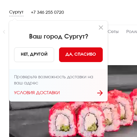
Сургут
+7 346 255 0720
Новинки
👍 Народный
👨‍🍳 От шефа
Сеты
Ролл
Ваш город
Сургут
?
НАЗАД
НЕТ, ДРУГОЙ
ДА, СПАСИБО
Проверьте возможность доставки на
ваш адрес
УСЛОВИЯ ДОСТАВКИ