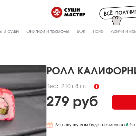
Пищевая
ценность
:
210
Вес, г
ы и суши
Онигири и трайфлы
ВОК
Поке
Ланчи и ко
3.6
Жиры, г
6.2
Белки, г
33.8
Углеводы,
г
РОЛЛ КАЛИФОРН
194.7
Ккал
Вес:
210 г
8 шт.
279 руб
За покупку вам будет начислено
8
ба