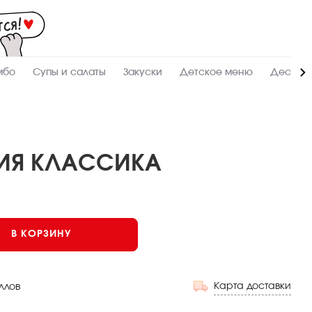
Мас
-
зак
и
дос
суш
ролл
мбо
Супы и салаты
Закуски
Детское меню
Десерт
сето
WO
в
Сур
ИЯ КЛАССИКА
В КОРЗИНУ
Карта доставки
ллов