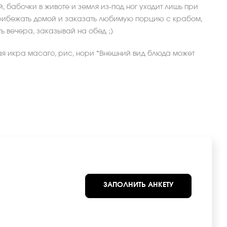
, бабочки в животе и земля из-под ног уходит лишь при
прибежать домой и заказать любимую порцию с крабом,
ь вечера, заказывай на обед ;)
ая икра масаго, рис, нори *Внешний вид блюда может
ЗАПОЛНИТЬ АНКЕТУ