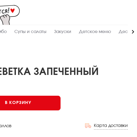
Мас
-
зак
и
дос
суш
ролл
мбо
Супы и салаты
Закуски
Детское меню
Десерт
сето
WO
в
Сур
ЕВЕТКА ЗАПЕЧЕННЫЙ
Запеченный
В КОРЗИНУ
Карта доставки
аллов