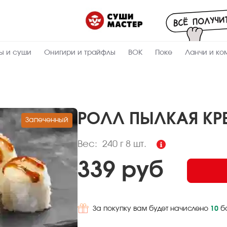
Пищевая
ценность
:
240
Вес, г
ы и суши
Онигири и трайфлы
ВОК
Поке
Ланчи и ко
10.9
Жиры, г
6.7
Белки, г
39
Углеводы,
г
РОЛЛ ПЫЛКАЯ КР
Запеченный
275
Ккал
Вес:
240 г
8 шт.
339 руб
За покупку вам будет начислено
10
б