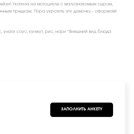
рейзи! Укатила на мотоцикле с малознакомым сыром,
енным предкам. Пора укротить эту дамочку - оформляй
с, унаги соус, кунжут, рис, нори *Внешний вид блюда
ЗАПОЛНИТЬ АНКЕТУ