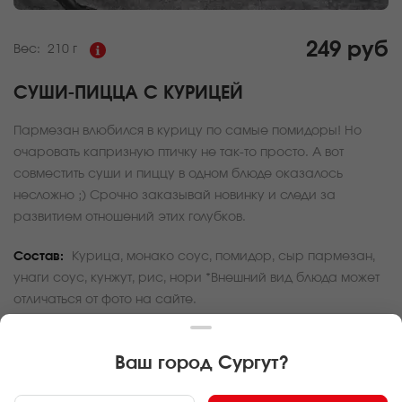
249 руб
Вес:
210 г
СУШИ-ПИЦЦА С КУРИЦЕЙ
Пармезан влюбился в курицу по самые помидоры! Но
очаровать капризную птичку не так-то просто. А вот
совместить суши и пиццу в одном блюде оказалось
несложно ;) Срочно заказывай новинку и следи за
развитием отношений этих голубков.
Состав:
Курица, монако соус, помидор, сыр пармезан,
унаги соус, кунжут, рис, нори *Внешний вид блюда может
отличаться от фото на сайте.
За покупку вам будет начислено
7
баллов
Ваш город
Сургут
?
Карта доставки